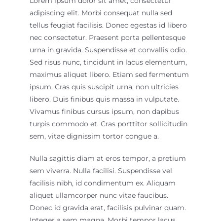
Lorem ipsum dolor sit amet, consectetur
adipiscing elit. Morbi consequat nulla sed
tellus feugiat facilisis. Donec egestas id libero
nec consectetur. Praesent porta pellentesque
urna in gravida. Suspendisse et convallis odio.
Sed risus nunc, tincidunt in lacus elementum,
maximus aliquet libero. Etiam sed fermentum
ipsum. Cras quis suscipit urna, non ultricies
libero. Duis finibus quis massa in vulputate.
Vivamus finibus cursus ipsum, non dapibus
turpis commodo et. Cras porttitor sollicitudin
sem, vitae dignissim tortor congue a.
Nulla sagittis diam at eros tempor, a pretium
sem viverra. Nulla facilisi. Suspendisse vel
facilisis nibh, id condimentum ex. Aliquam
aliquet ullamcorper nunc vitae faucibus.
Donec id gravida erat, facilisis pulvinar quam.
Integer a sem magna. Morbi tempor lacus